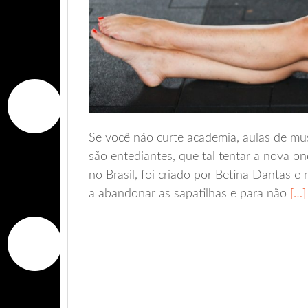
Se você não curte academia, aulas de mus
são entediantes, que tal tentar a nova o
no Brasil, foi criado por Betina Dantas 
a abandonar as sapatilhas e para não
[…]