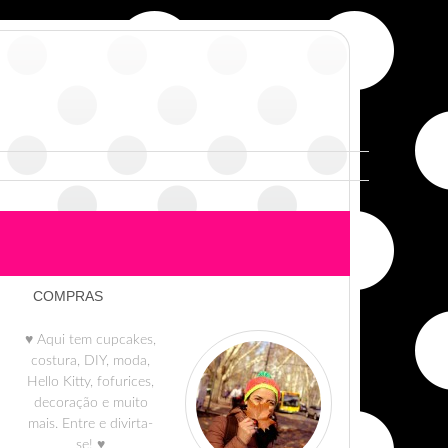
COMPRAS
♥ Aqui tem cupcakes,
costura, DIY, moda,
Hello Kitty, fofurices,
decoração e muito
mais. Entre e divirta-
se! ♥