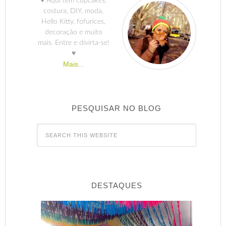
♥ Aqui tem cupcakes,
costura, DIY, moda,
Hello Kitty, fofurices,
decoração e muito
mais. Entre e divirta-se!
♥
Mais...
PESQUISAR NO BLOG
DESTAQUES