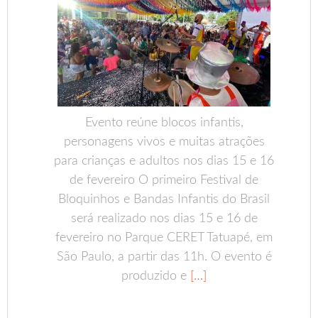
Evento reúne blocos infantis,
personagens vivos e muitas atrações
para crianças e adultos nos dias 15 e 16
de fevereiro O primeiro Festival de
Bloquinhos e Bandas Infantis do Brasil
será realizado nos dias 15 e 16 de
fevereiro no Parque CERET Tatuapé, em
São Paulo, a partir das 11h. O evento é
produzido e
[…]