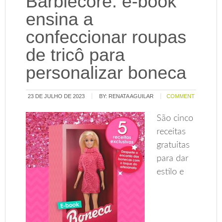
Barbiecore: e-book
ensina a
confeccionar roupas
de tricô para
personalizar boneca
23 DE JULHO DE 2023
BY:
RENATA AGUILAR
COMMENT
São cinco
receitas
gratuitas
para dar
estilo e