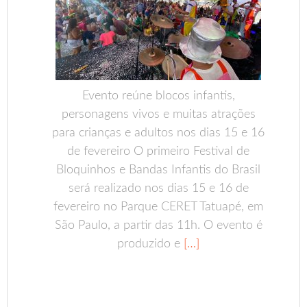
Evento reúne blocos infantis,
personagens vivos e muitas atrações
para crianças e adultos nos dias 15 e 16
de fevereiro O primeiro Festival de
Bloquinhos e Bandas Infantis do Brasil
será realizado nos dias 15 e 16 de
fevereiro no Parque CERET Tatuapé, em
São Paulo, a partir das 11h. O evento é
produzido e
[…]