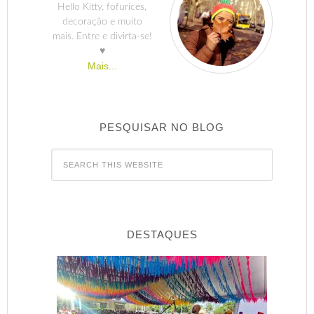
Hello Kitty, fofurices,
decoração e muito
mais. Entre e divirta-se!
♥
Mais...
PESQUISAR NO BLOG
DESTAQUES