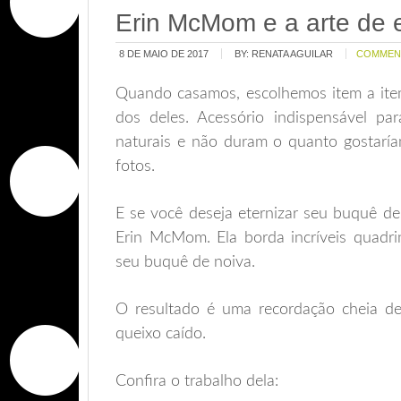
Erin McMom e a arte de 
8 DE MAIO DE 2017
BY:
RENATA AGUILAR
COMMEN
Quando casamos, escolhemos item a ite
dos deles. Acessório indispensável par
naturais e não duram o quanto gostarí
fotos.
E se você deseja eternizar seu buquê de
Erin McMom. Ela borda incríveis quadri
seu buquê de noiva.
O resultado é uma recordação cheia d
queixo caído.
Confira o trabalho dela: