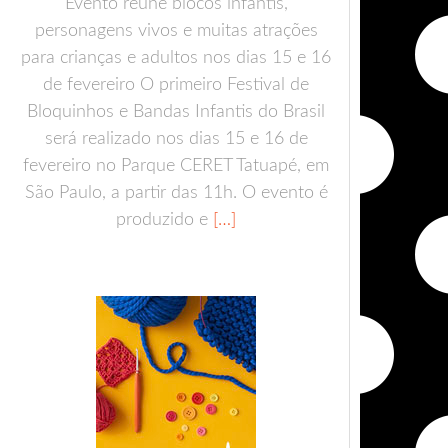
Evento reúne blocos infantis,
personagens vivos e muitas atrações
para crianças e adultos nos dias 15 e 16
de fevereiro O primeiro Festival de
Bloquinhos e Bandas Infantis do Brasil
será realizado nos dias 15 e 16 de
fevereiro no Parque CERET Tatuapé, em
São Paulo, a partir das 11h. O evento é
produzido e
[…]