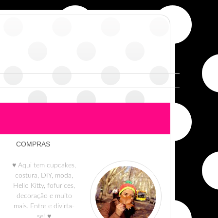
COMPRAS
♥ Aqui tem cupcakes,
costura, DIY, moda,
Hello Kitty, fofurices,
decoração e muito
mais. Entre e divirta-
se! ♥