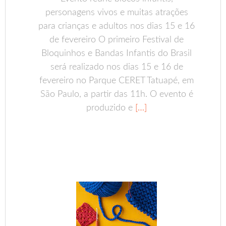
personagens vivos e muitas atrações
para crianças e adultos nos dias 15 e 16
de fevereiro O primeiro Festival de
Bloquinhos e Bandas Infantis do Brasil
será realizado nos dias 15 e 16 de
fevereiro no Parque CERET Tatuapé, em
São Paulo, a partir das 11h. O evento é
produzido e
[…]