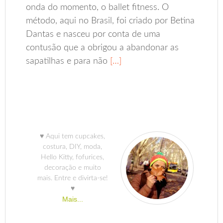
onda do momento, o ballet fitness. O
método, aqui no Brasil, foi criado por Betina
Dantas e nasceu por conta de uma
contusão que a obrigou a abandonar as
sapatilhas e para não
[…]
♥ Aqui tem cupcakes,
costura, DIY, moda,
Hello Kitty, fofurices,
decoração e muito
mais. Entre e divirta-se!
♥
Mais...