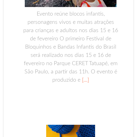
Evento reúne blocos infantis,
personagens vivos e muitas atrações
para crianças e adultos nos dias 15 e 16
de fevereiro O primeiro Festival de
Bloquinhos e Bandas Infantis do Brasil
será realizado nos dias 15 e 16 de
fevereiro no Parque CERET Tatuapé, em
São Paulo, a partir das 11h. O evento é
produzido e
[…]