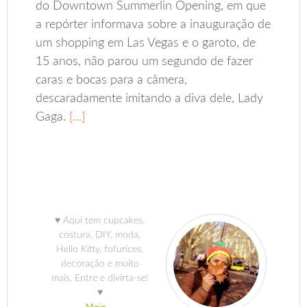
do Downtown Summerlin Opening, em que
a repórter informava sobre a inauguração de
um shopping em Las Vegas e o garoto, de
15 anos, não parou um segundo de fazer
caras e bocas para a câmera,
descaradamente imitando a diva dele, Lady
Gaga.
[…]
♥ Aqui tem cupcakes,
costura, DIY, moda,
Hello Kitty, fofurices,
decoração e muito
mais. Entre e divirta-se!
♥
Mais...