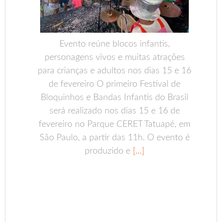
Evento reúne blocos infantis,
personagens vivos e muitas atrações
para crianças e adultos nos dias 15 e 16
de fevereiro O primeiro Festival de
Bloquinhos e Bandas Infantis do Brasil
será realizado nos dias 15 e 16 de
fevereiro no Parque CERET Tatuapé, em
São Paulo, a partir das 11h. O evento é
produzido e
[…]