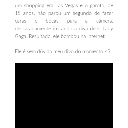
um shopping em Las Vegas e o garoto, de
15 anos, não parou um segundo de fazer
caras e bocas para a câmera,
descaradamente imitando a diva dele, Lady
Gaga. Resultado, ele bombou na internet.
Ele é sem dúvida meu divo do momento <3