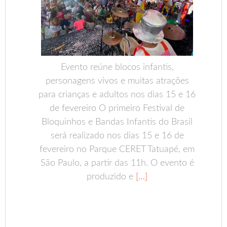
Evento reúne blocos infantis,
personagens vivos e muitas atrações
para crianças e adultos nos dias 15 e 16
de fevereiro O primeiro Festival de
Bloquinhos e Bandas Infantis do Brasil
será realizado nos dias 15 e 16 de
fevereiro no Parque CERET Tatuapé, em
São Paulo, a partir das 11h. O evento é
produzido e
[…]