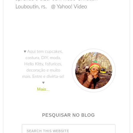
Louboutin, rs. @ Yahoo! Video
♥ Aqui tem cupcakes,
costura, DIY, moda,
Hello Kitty, fofurices,
decoração e muito
mais. Entre e divirta-se!
♥
Mais...
PESQUISAR NO BLOG