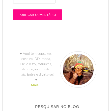
♥ Aqui tem cupcakes,
costura, DIY, moda,
Hello Kitty, fofurices,
decoração e muito
mais. Entre e divirta-se!
♥
Mais...
PESQUISAR NO BLOG