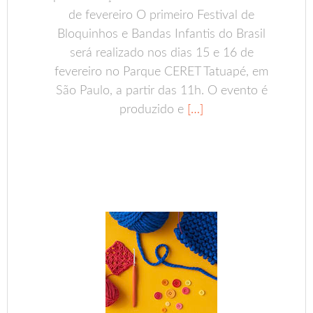
de fevereiro O primeiro Festival de
Bloquinhos e Bandas Infantis do Brasil
será realizado nos dias 15 e 16 de
fevereiro no Parque CERET Tatuapé, em
São Paulo, a partir das 11h. O evento é
produzido e
[…]