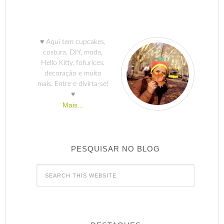
♥ Aqui tem cupcakes,
costura, DIY, moda,
Hello Kitty, fofurices,
decoração e muito
mais. Entre e divirta-se!
♥
Mais...
PESQUISAR NO BLOG