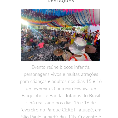
DESTAQUES
Evento reúne blocos infantis,
personagens vivos e muitas atrações
para crianças e adultos nos dias 15 e 16
de fevereiro O primeiro Festival de
Bloquinhos e Bandas Infantis do Brasil
será realizado nos dias 15 e 16 de
fevereiro no Parque CERET Tatuapé, em
São Paulo, a partir das 11h. O evento é