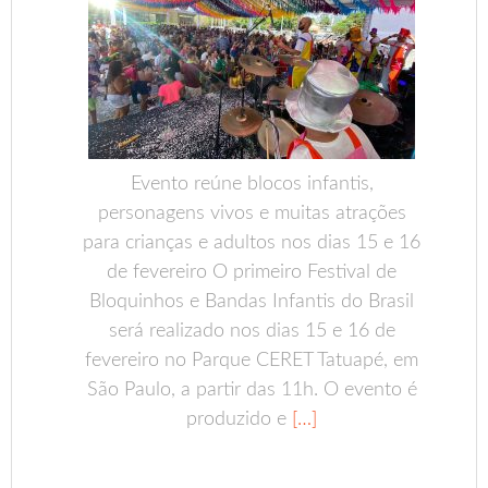
Evento reúne blocos infantis,
personagens vivos e muitas atrações
para crianças e adultos nos dias 15 e 16
de fevereiro O primeiro Festival de
Bloquinhos e Bandas Infantis do Brasil
será realizado nos dias 15 e 16 de
fevereiro no Parque CERET Tatuapé, em
São Paulo, a partir das 11h. O evento é
produzido e
[…]