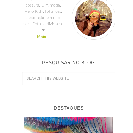
costura, DIY, moda,
Hello Kitty, fofurices,
decoração e muito
mais. Entre e divirta-se!
♥
Mais...
PESQUISAR NO BLOG
DESTAQUES