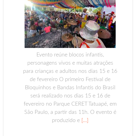
Evento reúne blocos infantis,
personagens vivos e muitas atrações
para crianças e adultos nos dias 15 e 16
de fevereiro O primeiro Festival de
Bloquinhos e Bandas Infantis do Brasil
será realizado nos dias 15 e 16 de
fevereiro no Parque CERET Tatuapé, em
São Paulo, a partir das 11h. O evento é
produzido e
[…]