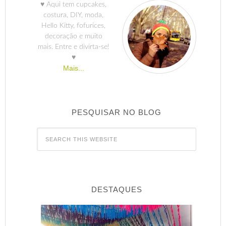
♥ Aqui tem cupcakes,
costura, DIY, moda,
Hello Kitty, fofurices,
decoração e muito
mais. Entre e divirta-se!
♥
Mais...
PESQUISAR NO BLOG
DESTAQUES