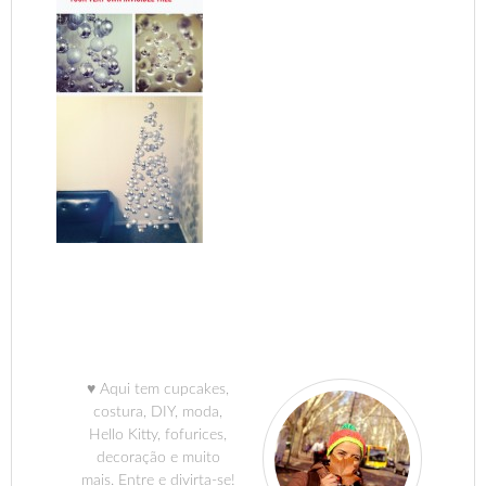
♥ Aqui tem cupcakes,
costura, DIY, moda,
Hello Kitty, fofurices,
decoração e muito
mais. Entre e divirta-se!