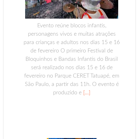
Evento reúne blocos infantis,
personagens vivos e muitas atrações
para crianças e adultos nos dias 15 e 16
de fevereiro O primeiro Festival de
Bloquinhos e Bandas Infantis do Brasil
será realizado nos dias 15 e 16 de
fevereiro no Parque CERET Tatuapé, em
São Paulo, a partir das 11h. O evento é
produzido e
[…]