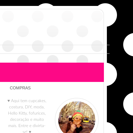
COMPRAS
♥ Aqui tem cupcakes,
costura, DIY, moda,
Hello Kitty, fofurices,
decoração e muito
mais. Entre e divirta-
se! ♥