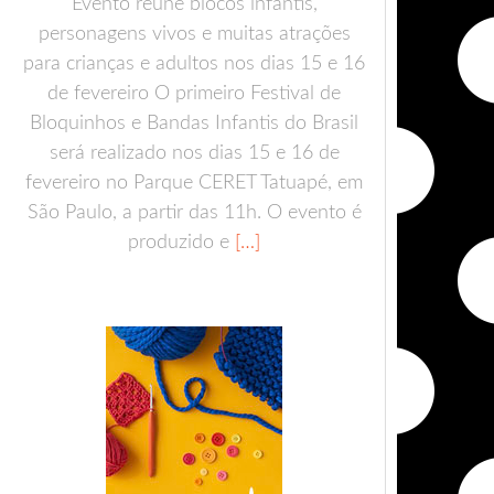
Evento reúne blocos infantis,
personagens vivos e muitas atrações
para crianças e adultos nos dias 15 e 16
de fevereiro O primeiro Festival de
Bloquinhos e Bandas Infantis do Brasil
será realizado nos dias 15 e 16 de
fevereiro no Parque CERET Tatuapé, em
São Paulo, a partir das 11h. O evento é
produzido e
[…]