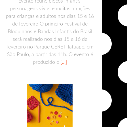
Evento reúne blocos infantis,
personagens vivos e muitas atrações
para crianças e adultos nos dias 15 e 16
de fevereiro O primeiro Festival de
Bloquinhos e Bandas Infantis do Brasil
será realizado nos dias 15 e 16 de
fevereiro no Parque CERET Tatuapé, em
São Paulo, a partir das 11h. O evento é
produzido e
[…]