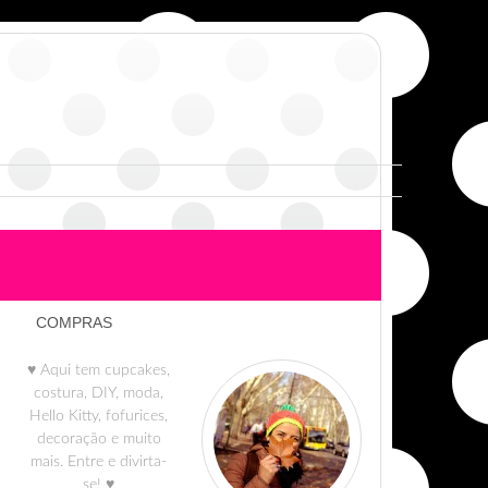
COMPRAS
♥ Aqui tem cupcakes,
costura, DIY, moda,
Hello Kitty, fofurices,
decoração e muito
mais. Entre e divirta-
se! ♥