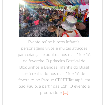
Evento reúne blocos infantis,
personagens vivos e muitas atrações
para crianças e adultos nos dias 15 e 16
de fevereiro O primeiro Festival de
Bloquinhos e Bandas Infantis do Brasil
será realizado nos dias 15 e 16 de
fevereiro no Parque CERET Tatuapé, em
São Paulo, a partir das 11h. O evento é
produzido e
[…]