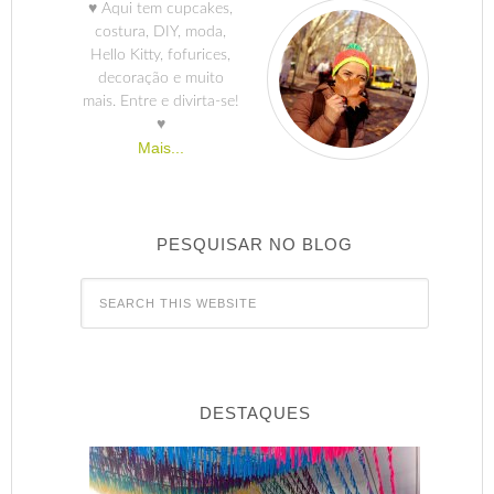
♥ Aqui tem cupcakes,
costura, DIY, moda,
Hello Kitty, fofurices,
decoração e muito
mais. Entre e divirta-se!
♥
Mais...
PESQUISAR NO BLOG
DESTAQUES