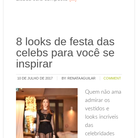
8 looks de festa das
celebs para você se
inspirar
10 DE JULHO DE 2017
BY:
RENATA AGUILAR
COMMENT
Quem não ama
admirar os
vestidos e
looks incríveis
das
celebridades