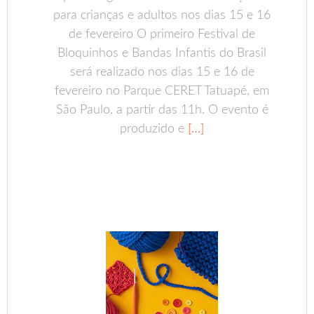
para crianças e adultos nos dias 15 e 16
de fevereiro O primeiro Festival de
Bloquinhos e Bandas Infantis do Brasil
será realizado nos dias 15 e 16 de
fevereiro no Parque CERET Tatuapé, em
São Paulo, a partir das 11h. O evento é
produzido e
[…]