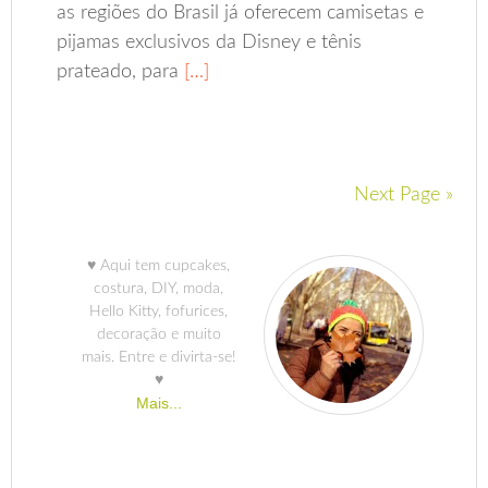
as regiões do Brasil já oferecem camisetas e
pijamas exclusivos da Disney e tênis
prateado, para
[…]
Next Page »
♥ Aqui tem cupcakes,
costura, DIY, moda,
Hello Kitty, fofurices,
decoração e muito
mais. Entre e divirta-se!
♥
Mais...