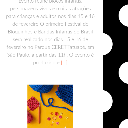
Evento reúne blocos infantis,
personagens vivos e muitas atrações
para crianças e adultos nos dias 15 e 16
de fevereiro O primeiro Festival de
Bloquinhos e Bandas Infantis do Brasil
será realizado nos dias 15 e 16 de
fevereiro no Parque CERET Tatuapé, em
São Paulo, a partir das 11h. O evento é
produzido e
[…]