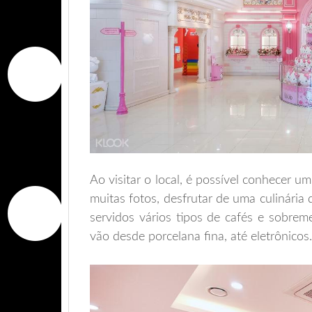
Ao visitar o local, é possível conhecer u
muitas fotos, desfrutar de uma culinária 
servidos vários tipos de cafés e sobre
vão desde porcelana fina, até eletrônicos.