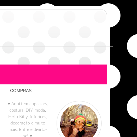
COMPRAS
♥ Aqui tem cupcakes,
costura, DIY, moda,
Hello Kitty, fofurices,
decoração e muito
mais. Entre e divirta-
se! ♥