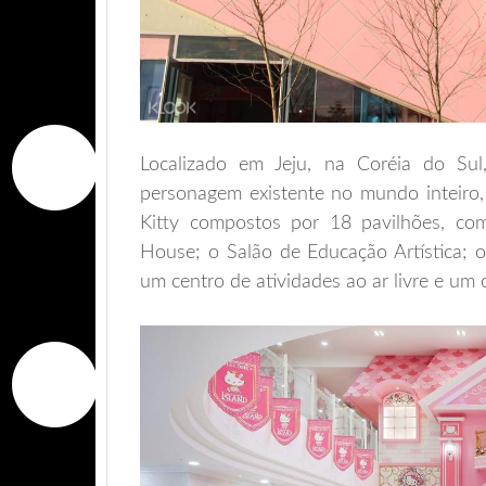
Localizado em Jeju, na Coréia do Su
personagem existente no mundo inteiro,
Kitty compostos por 18 pavilhões, com
House; o Salão de Educação Artística; o
um centro de atividades ao ar livre e um 