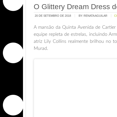
O Glittery Dream Dress de
20 DE SETEMBRO DE 2018
BY:
RENATA AGUILAR
C
A mansão da Quinta Avenida de Cartier
equipe repleta de estrelas, incluindo A
atriz Lily Collins realmente brilhou no
Murad.