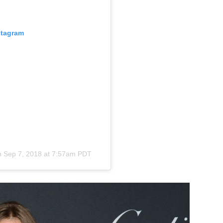
stagram
n
Sep 7, 2018 at 7:57am PDT