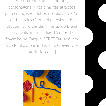
Evento reúne blocos infantis,
personagens vivos e muitas atrações
para crianças e adultos nos dias 15 e 16
de fevereiro O primeiro Festival de
Bloquinhos e Bandas Infantis do Brasil
será realizado nos dias 15 e 16 de
fevereiro no Parque CERET Tatuapé, em
São Paulo, a partir das 11h. O evento é
produzido e
[…]