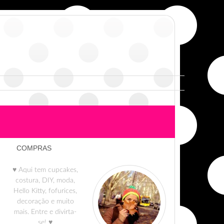
COMPRAS
♥ Aqui tem cupcakes,
costura, DIY, moda,
Hello Kitty, fofurices,
decoração e muito
mais. Entre e divirta-
se! ♥