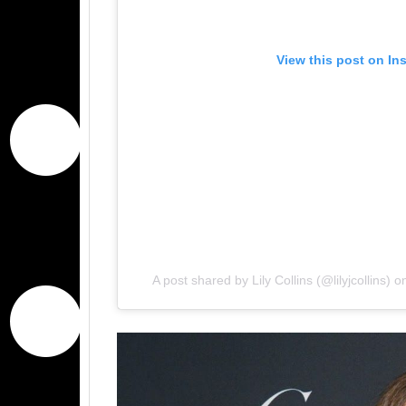
View this post on In
A post shared by Lily Collins (@lilyjcollins)
o