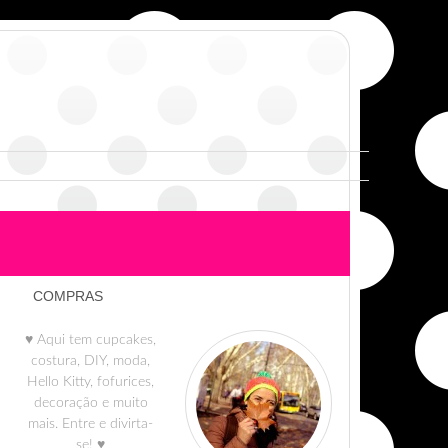
COMPRAS
♥ Aqui tem cupcakes,
costura, DIY, moda,
Hello Kitty, fofurices,
decoração e muito
mais. Entre e divirta-
se! ♥