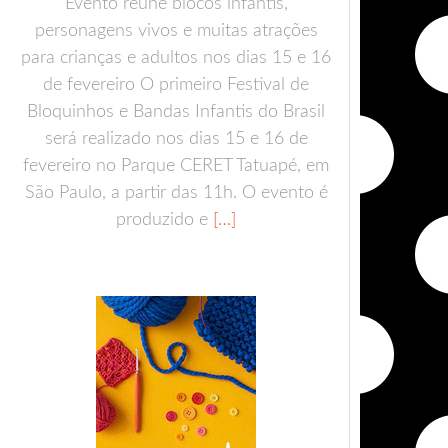
Evento reúne blocos infantis,
personagens vivos e muitas atrações
para crianças e adultos nos dias 15 e 16
de fevereiro O primeiro Festival de
Bloquinhos e Bandas Infantis do Brasil
será realizado nos dias 15 e 16 de
fevereiro no Parque CERET Tatuapé, em
São Paulo, a partir das 11h. O evento é
produzido e
[…]