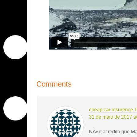
Comments
cheap car insurence 
31 de maio de 2017 a
NÃ£o acredito que Maz