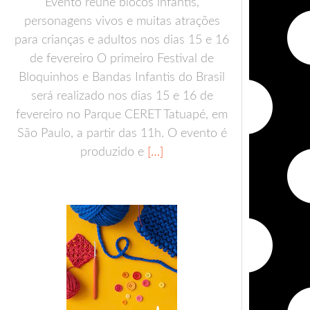
Evento reúne blocos infantis,
personagens vivos e muitas atrações
para crianças e adultos nos dias 15 e 16
de fevereiro O primeiro Festival de
Bloquinhos e Bandas Infantis do Brasil
será realizado nos dias 15 e 16 de
fevereiro no Parque CERET Tatuapé, em
São Paulo, a partir das 11h. O evento é
produzido e
[…]