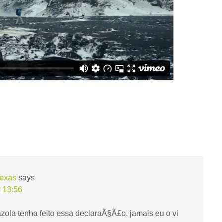
Texas
says
t 13:56
ola tenha feito essa declaraÃ§Ã£o, jamais eu o vi