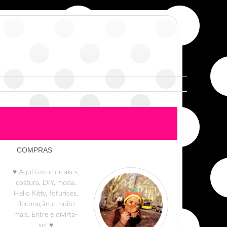
COMPRAS
♥ Aqui tem cupcakes,
costura, DIY, moda,
Hello Kitty, fofurices,
decoração e muito
mais. Entre e divirta-
se! ♥