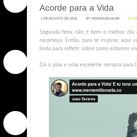
Acorde para a Vida
1 DE AGOSTO DE 2016
BY:
RENATA AGUILAR
1 CO
Segunda-feira não é bem o melhor dia 
recomeço. Então, para te inspirar, aqui
linda para refletir sobre como estamos v
Dá o play e uma excelente semana para 