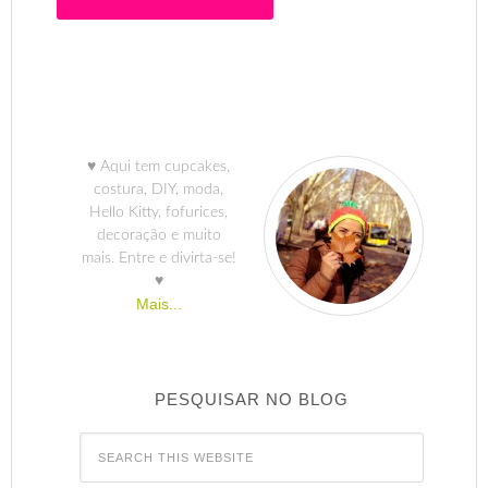
♥ Aqui tem cupcakes,
costura, DIY, moda,
Hello Kitty, fofurices,
decoração e muito
mais. Entre e divirta-se!
♥
Mais...
PESQUISAR NO BLOG