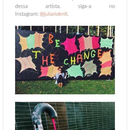
dessa artista, siga-a no
Instagram:
@juliarioknit
.