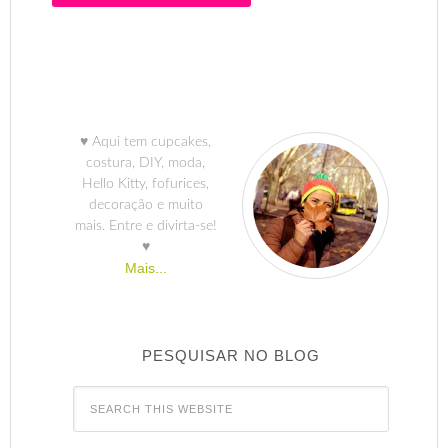
♥ Aqui tem cupcakes,
costura, DIY, moda,
Hello Kitty, fofurices,
decoração e muito
mais. Entre e divirta-se!
♥
Mais...
PESQUISAR NO BLOG