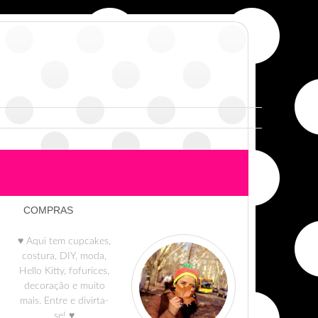
COMPRAS
♥ Aqui tem cupcakes,
costura, DIY, moda,
Hello Kitty, fofurices,
decoração e muito
mais. Entre e divirta-
se! ♥