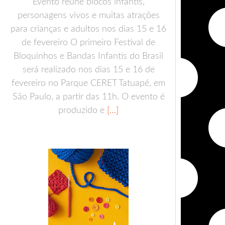
Evento reúne blocos infantis,
personagens vivos e muitas atrações
para crianças e adultos nos dias 15 e 16
de fevereiro O primeiro Festival de
Bloquinhos e Bandas Infantis do Brasil
será realizado nos dias 15 e 16 de
fevereiro no Parque CERET Tatuapé, em
São Paulo, a partir das 11h. O evento é
produzido e
[…]