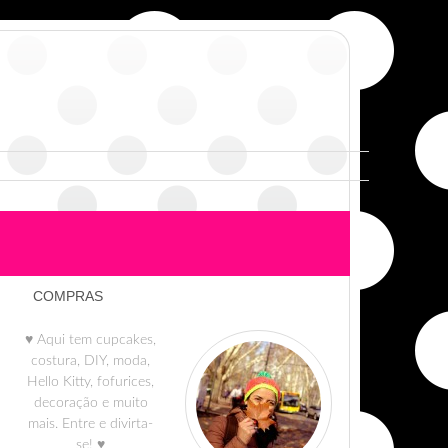
COMPRAS
♥ Aqui tem cupcakes,
costura, DIY, moda,
Hello Kitty, fofurices,
decoração e muito
mais. Entre e divirta-
se! ♥