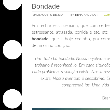
Bondade
29 DE AGOSTO DE 2014
BY:
RENATA AGUILAR
COM
Pra fechar essa semana, que com certeza
estressante, atrasada, corrida e etc, etc
bondade
, que li hoje cedinho, pra co
de amor no coração:
?
Em tudo há bondade. Nosso objetivo é en
trabalho é reconhecê-lo. Em cada situação
cada
problema
, a solução
existe
. Nossa res
existe. Nossa aventura é descobri-lo.
E
compreendê-las. Uma vida 
Bra