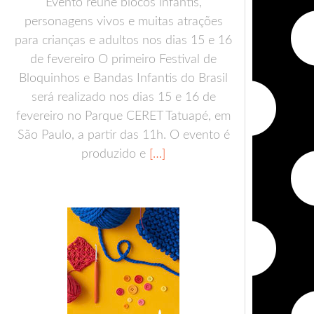
Evento reúne blocos infantis,
personagens vivos e muitas atrações
para crianças e adultos nos dias 15 e 16
de fevereiro O primeiro Festival de
Bloquinhos e Bandas Infantis do Brasil
será realizado nos dias 15 e 16 de
fevereiro no Parque CERET Tatuapé, em
São Paulo, a partir das 11h. O evento é
produzido e
[…]