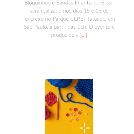
Bloquinhos e Bandas Infantis do Brasil
será realizado nos dias 15 e 16 de
fevereiro no Parque CERET Tatuapé, em
São Paulo, a partir das 11h. O evento é
produzido e
[…]