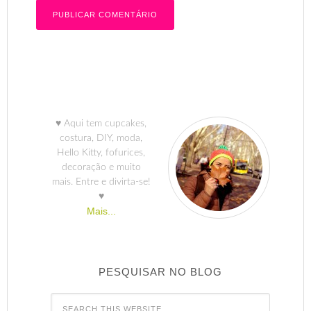
♥ Aqui tem cupcakes,
costura, DIY, moda,
Hello Kitty, fofurices,
decoração e muito
mais. Entre e divirta-se!
♥
Mais...
PESQUISAR NO BLOG