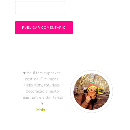
♥ Aqui tem cupcakes,
costura, DIY, moda,
Hello Kitty, fofurices,
decoração e muito
mais. Entre e divirta-se!
♥
Mais...