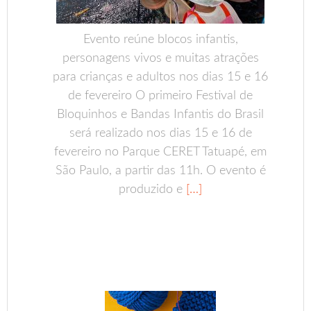
Evento reúne blocos infantis,
personagens vivos e muitas atrações
para crianças e adultos nos dias 15 e 16
de fevereiro O primeiro Festival de
Bloquinhos e Bandas Infantis do Brasil
será realizado nos dias 15 e 16 de
fevereiro no Parque CERET Tatuapé, em
São Paulo, a partir das 11h. O evento é
produzido e
[…]