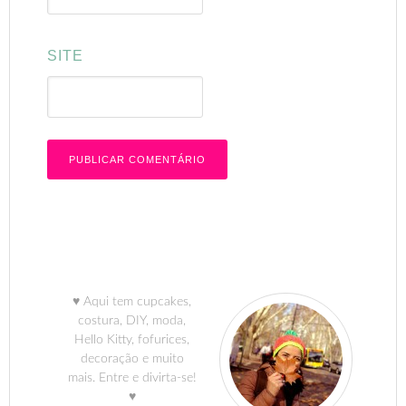
SITE
♥ Aqui tem cupcakes,
costura, DIY, moda,
Hello Kitty, fofurices,
decoração e muito
mais. Entre e divirta-se!
♥