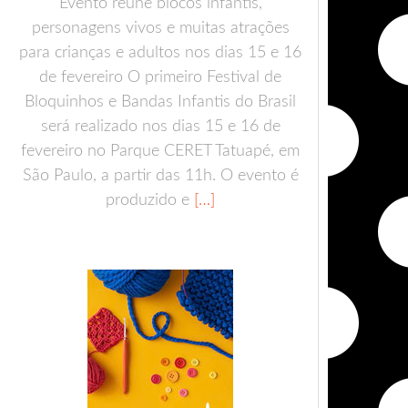
Evento reúne blocos infantis,
personagens vivos e muitas atrações
para crianças e adultos nos dias 15 e 16
de fevereiro O primeiro Festival de
Bloquinhos e Bandas Infantis do Brasil
será realizado nos dias 15 e 16 de
fevereiro no Parque CERET Tatuapé, em
São Paulo, a partir das 11h. O evento é
produzido e
[…]