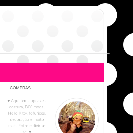
COMPRAS
♥ Aqui tem cupcakes,
costura, DIY, moda,
Hello Kitty, fofurices,
decoração e muito
mais. Entre e divirta-
se! ♥