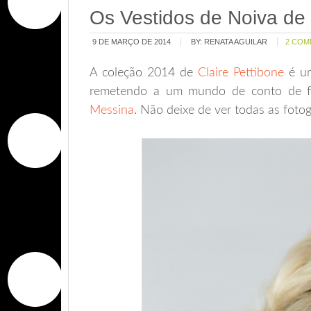
Os Vestidos de Noiva de 
9 DE MARÇO DE 2014
BY:
RENATA AGUILAR
2 COM
A coleção 2014 de
Claire Pettibone
é um
remetendo a um mundo de conto de fa
Messina
. Não deixe de ver todas as foto