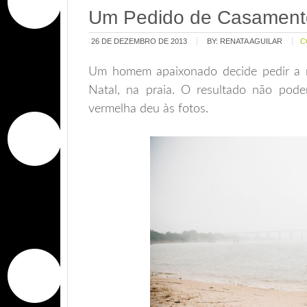
Um Pedido de Casamento
26 DE DEZEMBRO DE 2013
BY:
RENATA AGUILAR
C
Um homem apaixonado decide pedir a 
Natal, na praia. O resultado não pode
vermelha deu às fotos.