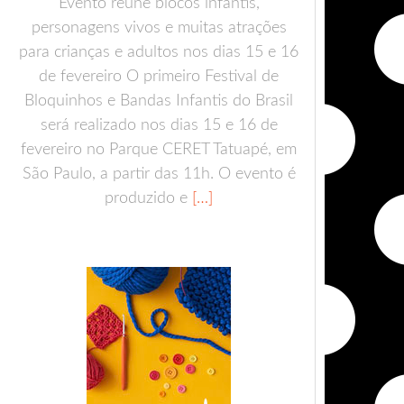
Evento reúne blocos infantis,
personagens vivos e muitas atrações
para crianças e adultos nos dias 15 e 16
de fevereiro O primeiro Festival de
Bloquinhos e Bandas Infantis do Brasil
será realizado nos dias 15 e 16 de
fevereiro no Parque CERET Tatuapé, em
São Paulo, a partir das 11h. O evento é
produzido e
[…]