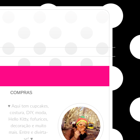
COMPRAS
♥ Aqui tem cupcakes,
costura, DIY, moda,
Hello Kitty, fofurices,
decoração e muito
mais. Entre e divirta-
se! ♥