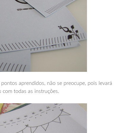
pontos aprendidos, não se preocupe, pois levará
s
com todas as instruções.