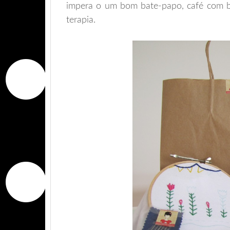
impera o um bom bate-papo, café com b
terapia.