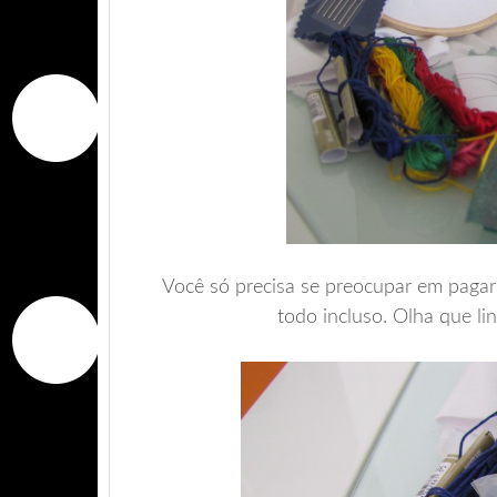
Você só precisa se preocupar em pagar 
todo incluso. Olha que li