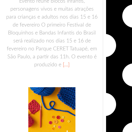
Evento reúne blocos infantis,
personagens vivos e muitas atrações
para crianças e adultos nos dias 15 e 16
de fevereiro O primeiro Festival de
Bloquinhos e Bandas Infantis do Brasil
será realizado nos dias 15 e 16 de
fevereiro no Parque CERET Tatuapé, em
São Paulo, a partir das 11h. O evento é
produzido e
[…]