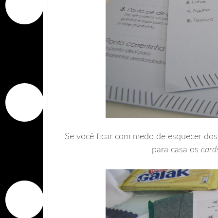
Se você ficar com medo de esquecer dos 
para casa os
card