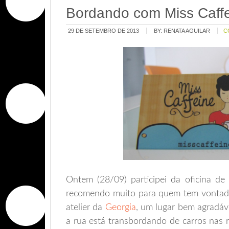
Bordando com Miss Caff
29 DE SETEMBRO DE 2013
BY:
RENATA AGUILAR
C
Ontem (28/09) participei da oficina d
recomendo muito para quem tem vontade d
atelier da
Georgia
, um lugar bem agradáv
a rua está transbordando de carros nas r