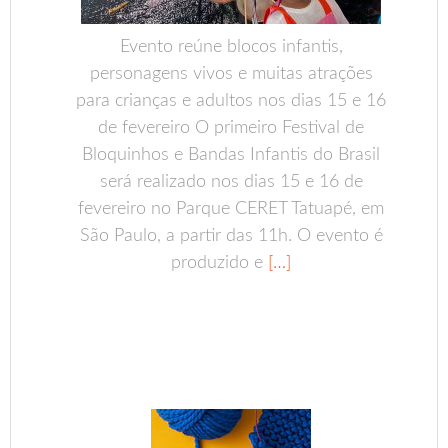
Evento reúne blocos infantis,
personagens vivos e muitas atrações
para crianças e adultos nos dias 15 e 16
de fevereiro O primeiro Festival de
Bloquinhos e Bandas Infantis do Brasil
será realizado nos dias 15 e 16 de
fevereiro no Parque CERET Tatuapé, em
São Paulo, a partir das 11h. O evento é
produzido e
[…]