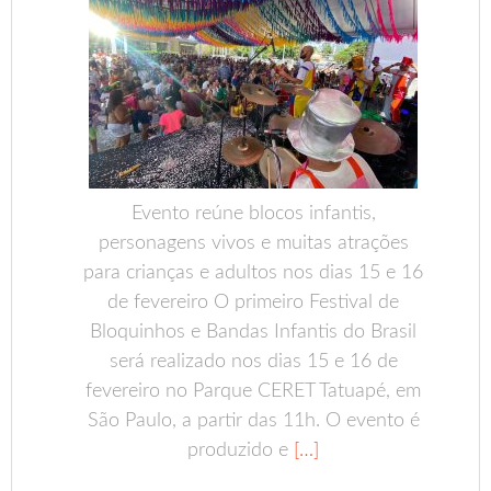
Evento reúne blocos infantis,
personagens vivos e muitas atrações
para crianças e adultos nos dias 15 e 16
de fevereiro O primeiro Festival de
Bloquinhos e Bandas Infantis do Brasil
será realizado nos dias 15 e 16 de
fevereiro no Parque CERET Tatuapé, em
São Paulo, a partir das 11h. O evento é
produzido e
[…]