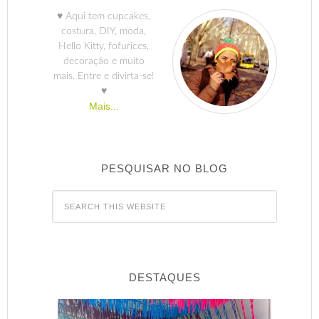
♥ Aqui tem cupcakes,
costura, DIY, moda,
Hello Kitty, fofurices,
decoração e muito
mais. Entre e divirta-se!
♥
Mais...
PESQUISAR NO BLOG
DESTAQUES