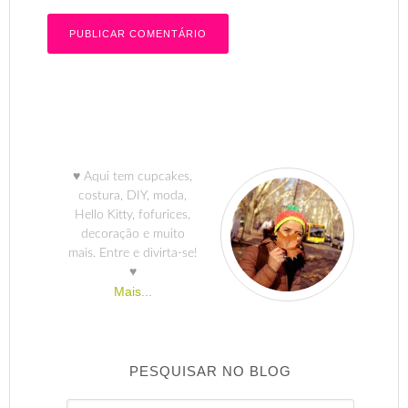
♥ Aqui tem cupcakes,
costura, DIY, moda,
Hello Kitty, fofurices,
decoração e muito
mais. Entre e divirta-se!
♥
Mais...
PESQUISAR NO BLOG