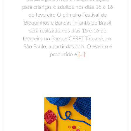
para crianças e adultos nos dias 15 e 16
de fevereiro O primeiro Festival de
Bloquinhos e Bandas Infantis do Brasil
será realizado nos dias 15 e 16 de
fevereiro no Parque CERET Tatuapé, em
São Paulo, a partir das 11h. O evento é
produzido e
[…]