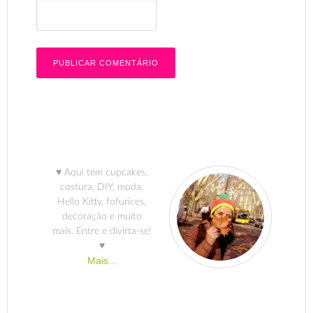
♥ Aqui tem cupcakes,
costura, DIY, moda,
Hello Kitty, fofurices,
decoração e muito
mais. Entre e divirta-se!
♥
Mais...