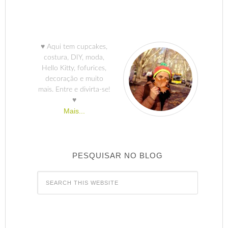
♥ Aqui tem cupcakes,
costura, DIY, moda,
Hello Kitty, fofurices,
decoração e muito
mais. Entre e divirta-se!
♥
Mais...
PESQUISAR NO BLOG