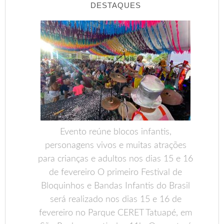
DESTAQUES
Evento reúne blocos infantis,
personagens vivos e muitas atrações
para crianças e adultos nos dias 15 e 16
de fevereiro O primeiro Festival de
Bloquinhos e Bandas Infantis do Brasil
será realizado nos dias 15 e 16 de
fevereiro no Parque CERET Tatuapé, em