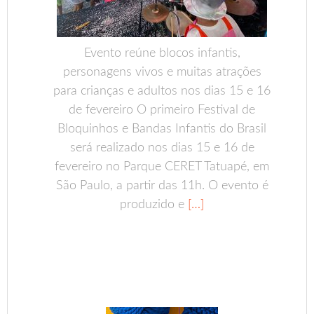
Evento reúne blocos infantis,
personagens vivos e muitas atrações
para crianças e adultos nos dias 15 e 16
de fevereiro O primeiro Festival de
Bloquinhos e Bandas Infantis do Brasil
será realizado nos dias 15 e 16 de
fevereiro no Parque CERET Tatuapé, em
São Paulo, a partir das 11h. O evento é
produzido e
[…]