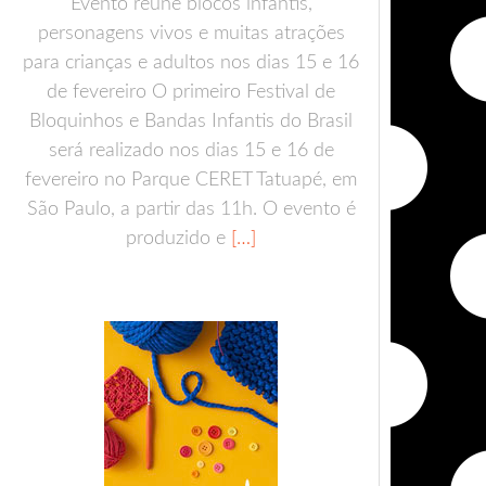
Evento reúne blocos infantis,
personagens vivos e muitas atrações
para crianças e adultos nos dias 15 e 16
de fevereiro O primeiro Festival de
Bloquinhos e Bandas Infantis do Brasil
será realizado nos dias 15 e 16 de
fevereiro no Parque CERET Tatuapé, em
São Paulo, a partir das 11h. O evento é
produzido e
[…]