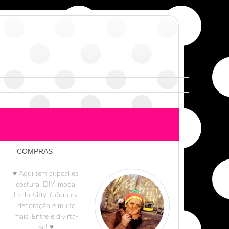
COMPRAS
♥ Aqui tem cupcakes,
costura, DIY, moda,
Hello Kitty, fofurices,
decoração e muito
mais. Entre e divirta-
se! ♥