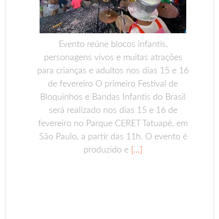
Evento reúne blocos infantis,
personagens vivos e muitas atrações
para crianças e adultos nos dias 15 e 16
de fevereiro O primeiro Festival de
Bloquinhos e Bandas Infantis do Brasil
será realizado nos dias 15 e 16 de
fevereiro no Parque CERET Tatuapé, em
São Paulo, a partir das 11h. O evento é
produzido e
[…]