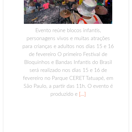
Evento reúne blocos infantis,
personagens vivos e muitas atrações
para crianças e adultos nos dias 15 e 16
de fevereiro O primeiro Festival de
Bloquinhos e Bandas Infantis do Brasil
será realizado nos dias 15 e 16 de
fevereiro no Parque CERET Tatuapé, em
São Paulo, a partir das 11h. O evento é
produzido e
[…]