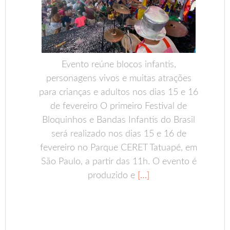
Evento reúne blocos infantis,
personagens vivos e muitas atrações
para crianças e adultos nos dias 15 e 16
de fevereiro O primeiro Festival de
Bloquinhos e Bandas Infantis do Brasil
será realizado nos dias 15 e 16 de
fevereiro no Parque CERET Tatuapé, em
São Paulo, a partir das 11h. O evento é
produzido e
[…]