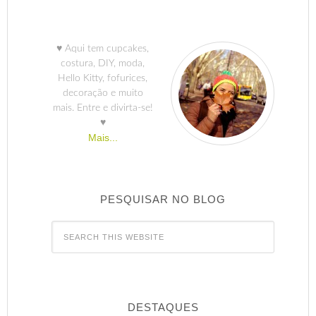
♥ Aqui tem cupcakes,
costura, DIY, moda,
Hello Kitty, fofurices,
decoração e muito
mais. Entre e divirta-se!
♥
Mais...
PESQUISAR NO BLOG
DESTAQUES