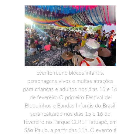
Evento reúne blocos infantis,
personagens vivos e muitas atrações
para crianças e adultos nos dias 15 e 16
de fevereiro O primeiro Festival de
Bloquinhos e Bandas Infantis do Brasil
será realizado nos dias 15 e 16 de
fevereiro no Parque CERET Tatuapé, em
São Paulo, a partir das 11h. O evento é