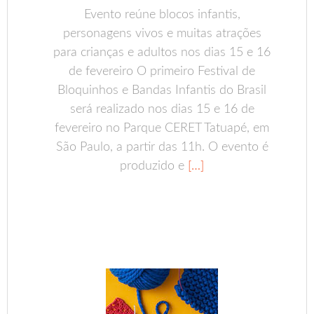
Evento reúne blocos infantis,
personagens vivos e muitas atrações
para crianças e adultos nos dias 15 e 16
de fevereiro O primeiro Festival de
Bloquinhos e Bandas Infantis do Brasil
será realizado nos dias 15 e 16 de
fevereiro no Parque CERET Tatuapé, em
São Paulo, a partir das 11h. O evento é
produzido e
[…]