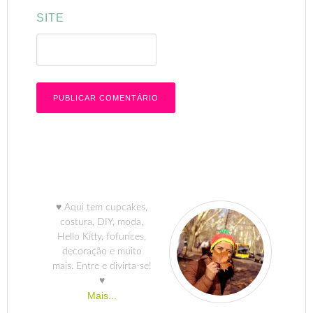
SITE
♥ Aqui tem cupcakes,
costura, DIY, moda,
Hello Kitty, fofurices,
decoração e muito
mais. Entre e divirta-se!
♥
Mais...