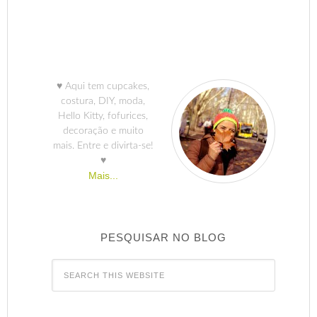
♥ Aqui tem cupcakes,
costura, DIY, moda,
Hello Kitty, fofurices,
decoração e muito
mais. Entre e divirta-se!
♥
Mais...
PESQUISAR NO BLOG