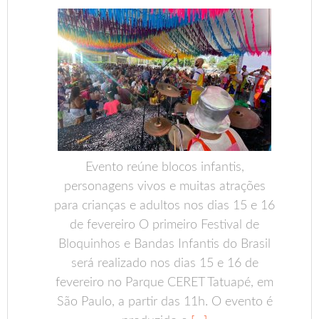
Evento reúne blocos infantis,
personagens vivos e muitas atrações
para crianças e adultos nos dias 15 e 16
de fevereiro O primeiro Festival de
Bloquinhos e Bandas Infantis do Brasil
será realizado nos dias 15 e 16 de
fevereiro no Parque CERET Tatuapé, em
São Paulo, a partir das 11h. O evento é