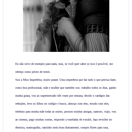
Eu não sirvo de exemplo para nada, mas, se você quer saber se isso é possível, me
ofereço como piloto de testes.
Sou a Miss Imperfeita, muito prazer. Uma imperfeita que faz tudo o que precisa fazer,
como boa profissional, mãe e mulher que também sou: trabalho todos os dias, ganho
minha grana, vou ao supermercado três vezes por semana, decido o cardápio das
refeições, levo os filhos no colégio e busco, almoço com eles, estudo com eles,
telefono para minha mãe todas as noites, procuro minhas amigas, namoro, viajo, vou
ao cinema, pago minhas contas, respondo a toneladas de e-mails, faço revisões no
dentista, mamografia, caminho meia hora diariamente, compro flores para casa,