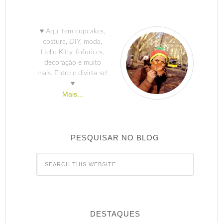
♥ Aqui tem cupcakes,
costura, DIY, moda,
Hello Kitty, fofurices,
decoração e muito
mais. Entre e divirta-se!
♥
Mais...
PESQUISAR NO BLOG
DESTAQUES