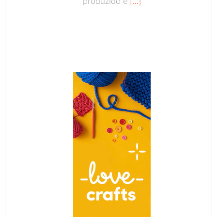
produzido e
[…]