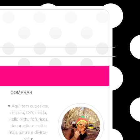
COMPRAS
♥ Aqui tem cupcakes,
costura, DIY, moda,
Hello Kitty, fofurices,
decoração e muito
mais. Entre e divirta-
se! ♥