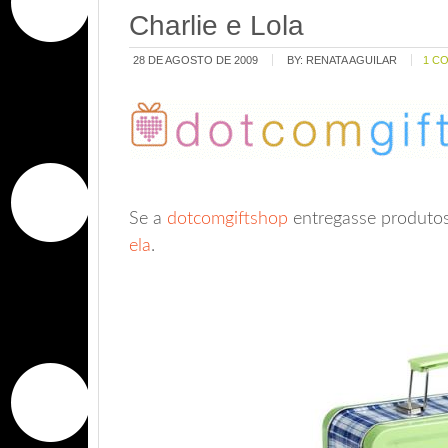
Charlie e Lola
28 DE AGOSTO DE 2009
BY:
RENATA AGUILAR
1 C
Se a
dotcomgiftshop
entregasse produtos 
ela
.