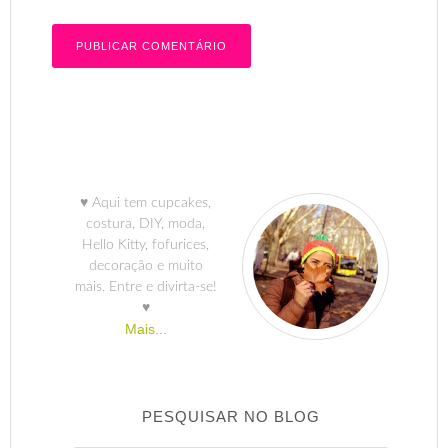
♥ Aqui tem cupcakes,
costura, DIY, moda,
Hello Kitty, fofurices,
decoração e muito
mais. Entre e divirta-se!
♥
Mais...
PESQUISAR NO BLOG