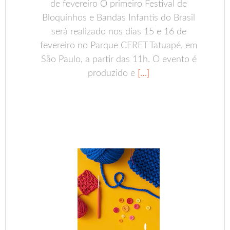
de fevereiro O primeiro Festival de
Bloquinhos e Bandas Infantis do Brasil
será realizado nos dias 15 e 16 de
fevereiro no Parque CERET Tatuapé, em
São Paulo, a partir das 11h. O evento é
produzido e
[…]