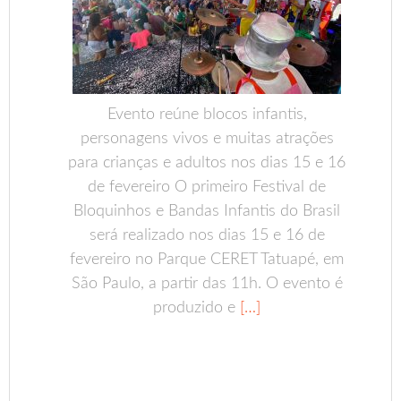
Evento reúne blocos infantis,
personagens vivos e muitas atrações
para crianças e adultos nos dias 15 e 16
de fevereiro O primeiro Festival de
Bloquinhos e Bandas Infantis do Brasil
será realizado nos dias 15 e 16 de
fevereiro no Parque CERET Tatuapé, em
São Paulo, a partir das 11h. O evento é
produzido e
[…]