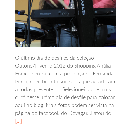
O último dia de desfiles da coleção
Outono/Inverno 2012 do Shopping Anália
Franco contou com a presença de Fernanda
Porto, relembrando sucessos que agradaram
a todos presentes. . Selecionei o que mais
curti neste último dia de desfile para colocar
aqui no blog. Mais fotos podem ser vista na
página do facebook do Devagar…Estou de
[…]