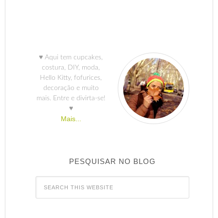
♥ Aqui tem cupcakes,
costura, DIY, moda,
Hello Kitty, fofurices,
decoração e muito
mais. Entre e divirta-se!
♥
Mais...
PESQUISAR NO BLOG